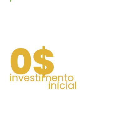
Seus livros disponíveis em
mais de 10
países,
com apenas um clique. Sem burocracia
ou trâmites
0$
investimento
inicial
Você paga apenas pelos livros entregues.
Estoque ≠ Disponibilidade