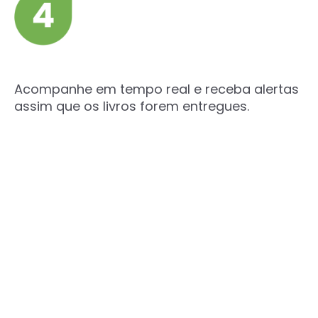
Acompanhe em tempo real e receba alertas
assim que os livros forem entregues.
Arma- zém
Virtual
Reposição instantânea de estoque nas
livrarias, com a mesma qualidade de
sempre e mais rapidez do que nunca.